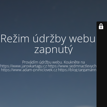
Režim údržby webu je
zapnutý
Provádím údržbu webu. Koukněte na
https://www.jarovkartagu.cz https://www.sedmnactlevychbot.cz
https://www.adam-prvniclovek.cz https://blog.targamannum.cz