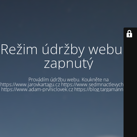
Režim údržby webu je
zapnutý
Provádím údržbu webu. Koukněte na
https://www.jarovkartagu.cz https://www.sedmnactlevychbot.cz
https://www.adam-prvniclovek.cz https://blog.targamannum.cz