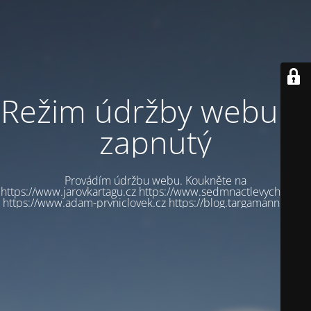
Režim údržby webu je
zapnutý
Provádím údržbu webu. Koukněte na
https://www.jarovkartagu.cz https://www.sedmnactlevychbot.cz
https://www.adam-prvniclovek.cz https://blog.targamannum.cz