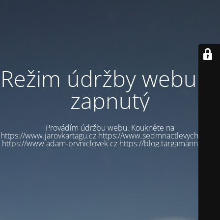
Režim údržby webu je
zapnutý
Provádím údržbu webu. Koukněte na
https://www.jarovkartagu.cz https://www.sedmnactlevychbot.cz
https://www.adam-prvniclovek.cz https://blog.targamannum.cz