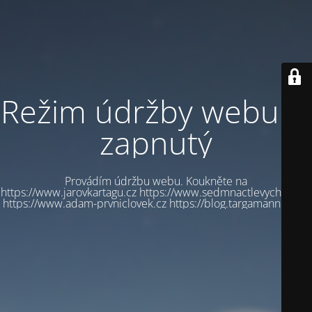
Režim údržby webu je
zapnutý
Provádím údržbu webu. Koukněte na
https://www.jarovkartagu.cz https://www.sedmnactlevychbot.cz
https://www.adam-prvniclovek.cz https://blog.targamannum.cz