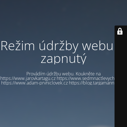
Režim údržby webu je
zapnutý
Provádím údržbu webu. Koukněte na
https://www.jarovkartagu.cz https://www.sedmnactlevychbot.cz
https://www.adam-prvniclovek.cz https://blog.targamannum.cz