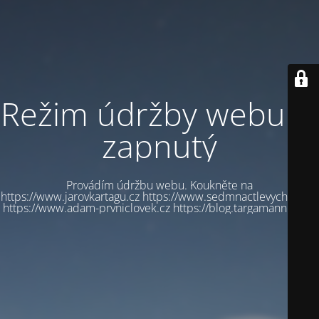
Režim údržby webu je
zapnutý
Provádím údržbu webu. Koukněte na
https://www.jarovkartagu.cz https://www.sedmnactlevychbot.cz
https://www.adam-prvniclovek.cz https://blog.targamannum.cz