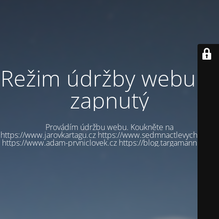
Režim údržby webu je
zapnutý
Provádím údržbu webu. Koukněte na
https://www.jarovkartagu.cz https://www.sedmnactlevychbot.cz
https://www.adam-prvniclovek.cz https://blog.targamannum.cz