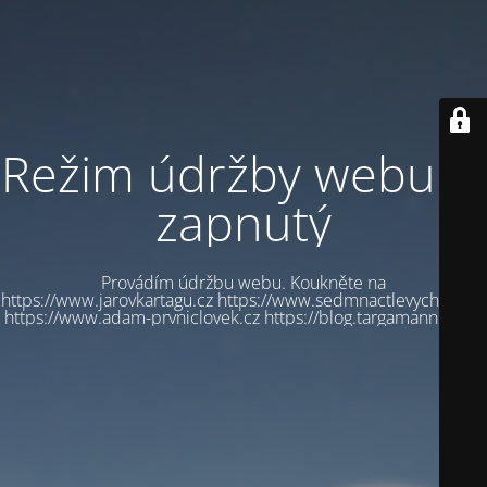
Režim údržby webu je
zapnutý
Provádím údržbu webu. Koukněte na
https://www.jarovkartagu.cz https://www.sedmnactlevychbot.cz
https://www.adam-prvniclovek.cz https://blog.targamannum.cz