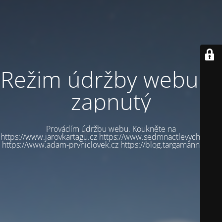
Režim údržby webu je
zapnutý
Provádím údržbu webu. Koukněte na
https://www.jarovkartagu.cz https://www.sedmnactlevychbot.cz
https://www.adam-prvniclovek.cz https://blog.targamannum.cz