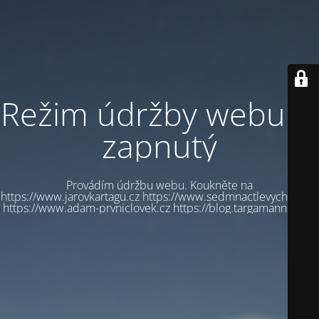
Režim údržby webu je
zapnutý
Provádím údržbu webu. Koukněte na
https://www.jarovkartagu.cz https://www.sedmnactlevychbot.cz
https://www.adam-prvniclovek.cz https://blog.targamannum.cz