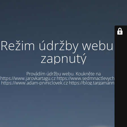
Režim údržby webu je
zapnutý
Provádím údržbu webu. Koukněte na
https://www.jarovkartagu.cz https://www.sedmnactlevychbot.cz
https://www.adam-prvniclovek.cz https://blog.targamannum.cz