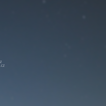
z
.cz