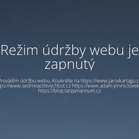
Režim údržby webu je
zapnutý
Provádím údržbu webu. Koukněte na https://www.jarovkartagu.c
tps://www.sedmnactlevychbot.cz https://www.adam-prvniclovek
https://blog.targamannum.cz