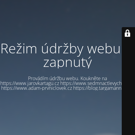
Režim údržby webu je
zapnutý
Provádím údržbu webu. Koukněte na
https://www.jarovkartagu.cz https://www.sedmnactlevychbot.cz
https://www.adam-prvniclovek.cz https://blog.targamannum.cz