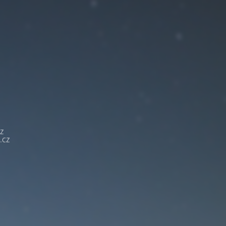
z
.cz