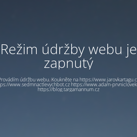
Režim údržby webu je
zapnutý
Provádím údržbu webu. Koukněte na https://www.jarovkartagu.c
tps://www.sedmnactlevychbot.cz https://www.adam-prvniclovek
https://blog.targamannum.cz