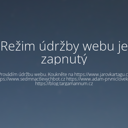
Režim údržby webu je
zapnutý
Provádím údržbu webu. Koukněte na https://www.jarovkartagu.c
tps://www.sedmnactlevychbot.cz https://www.adam-prvniclovek
https://blog.targamannum.cz