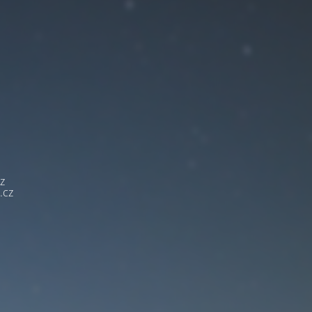
z
.cz