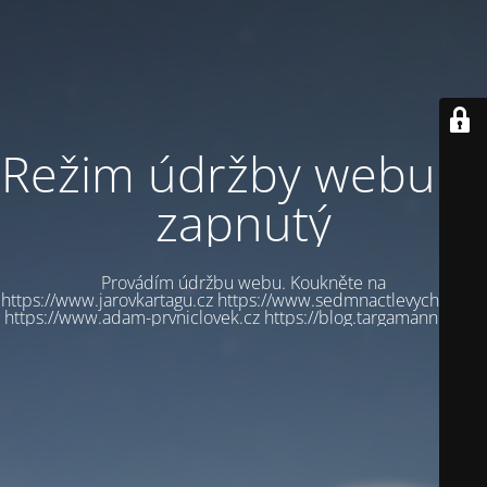
Režim údržby webu je
zapnutý
Provádím údržbu webu. Koukněte na
https://www.jarovkartagu.cz https://www.sedmnactlevychbot.cz
https://www.adam-prvniclovek.cz https://blog.targamannum.cz