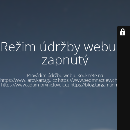
Režim údržby webu je
zapnutý
Provádím údržbu webu. Koukněte na
https://www.jarovkartagu.cz https://www.sedmnactlevychbot.cz
https://www.adam-prvniclovek.cz https://blog.targamannum.cz