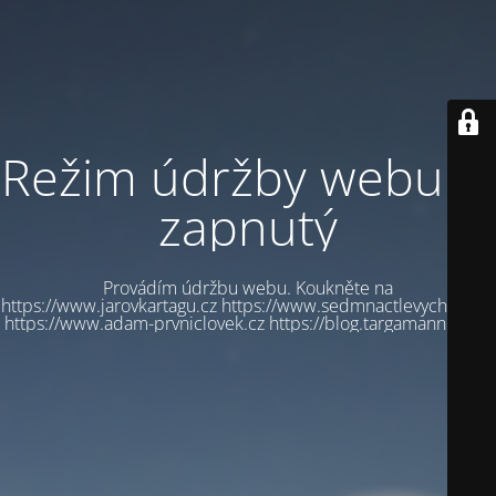
Režim údržby webu je
zapnutý
Provádím údržbu webu. Koukněte na
https://www.jarovkartagu.cz https://www.sedmnactlevychbot.cz
https://www.adam-prvniclovek.cz https://blog.targamannum.cz