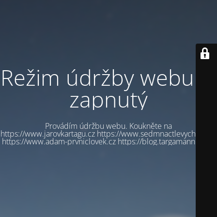
Režim údržby webu je
zapnutý
Provádím údržbu webu. Koukněte na
https://www.jarovkartagu.cz https://www.sedmnactlevychbot.cz
https://www.adam-prvniclovek.cz https://blog.targamannum.cz