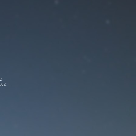
z
.cz