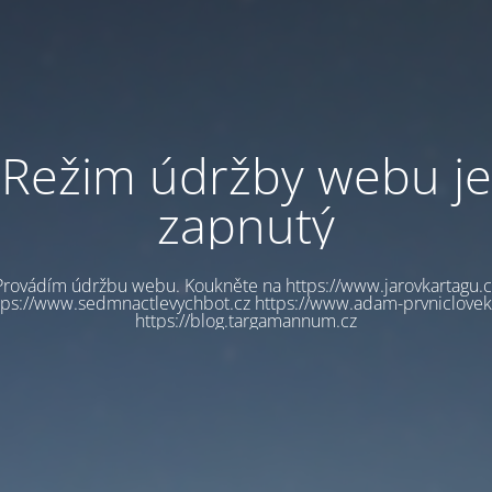
Režim údržby webu je
zapnutý
Provádím údržbu webu. Koukněte na https://www.jarovkartagu.c
tps://www.sedmnactlevychbot.cz https://www.adam-prvniclovek
https://blog.targamannum.cz